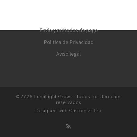
Envío y métodos de pago
Política de Privacidad
Aviso legal
© 2026
LumiLight Grow
–
Todos los derechos
reservados
Designed with
Customizr Pro