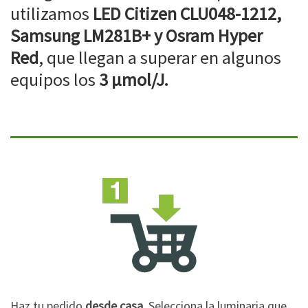
utilizamos
LED Citizen CLU048-1212,
Samsung LM281B+ y Osram Hyper
Red
, que llegan a superar en algunos
equipos los
3 µmol/J.
Haz tu pedido
desde casa
. Selecciona la luminaria que