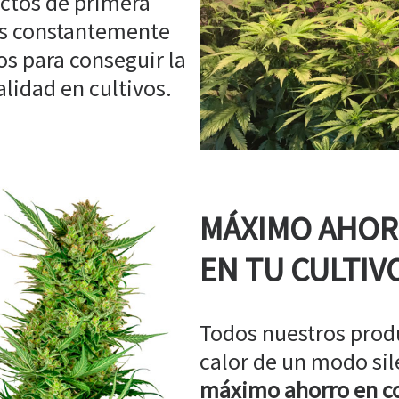
ctos de primera
os constantemente
s para conseguir la
idad en cultivos.
MÁXIMO AHO
EN TU CULTIV
Todos nuestros prod
calor de un modo sil
máximo ahorro en co