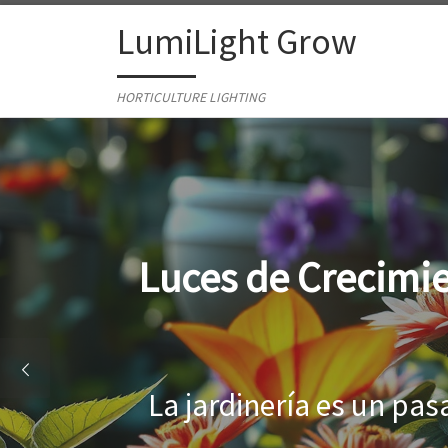
Skip to content
LumiLight Grow
HORTICULTURE LIGHTING
Lámparas para ind
Al cultivar plantas en 