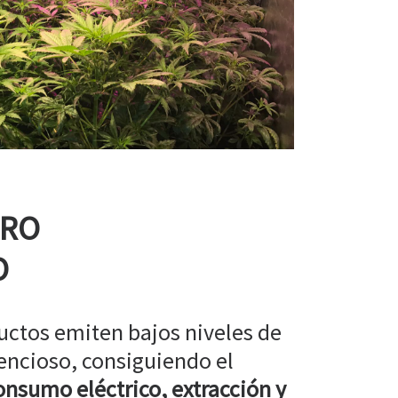
RRO
O
uctos emiten bajos niveles de
encioso, consiguiendo el
nsumo eléctrico, extracción y