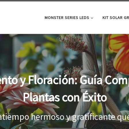
MONSTER SERIES LEDS
KIT SOLAR G
oor: la clave para un cre
tus plantas
el interior, es importante proporci
...