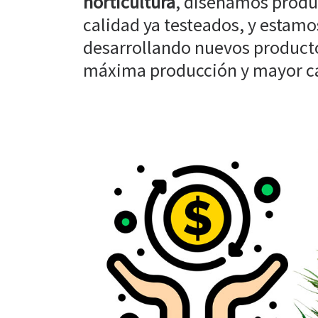
horticultura
, diseñamos produ
calidad ya testeados, y estam
desarrollando nuevos producto
máxima producción y mayor cal