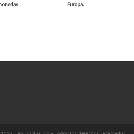
monedas.
Europa.
 2026
LumiLight Grow
–
Todos los derechos reservados