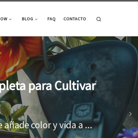
Search
ROW
BLOG
FAQ
CONTACTO
cimiento óptimo de
onar el entorno adecuado