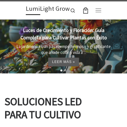
LumiLight Grow
Skip to content
Search
Menu
Lámparas para indoor: la clave para un
crecimiento óptimo de tus plantas
Al cultivar plantas en el interior, es importante
proporcionar el entorno adecuado ...
LEER MÁS »
SOLUCIONES LED
PARA TU CULTIVO