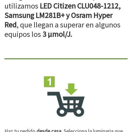
utilizamos
LED Citizen CLU048-1212,
Samsung LM281B+ y Osram Hyper
Red
, que llegan a superar en algunos
equipos los
3 µmol/J.
Haz tu pedido
desde casa
. Selecciona la luminaria que