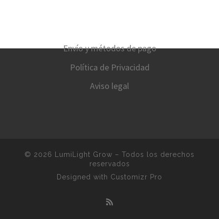
Envío y métodos de pago
Política de Privacidad
Aviso legal
© 2026
LumiLight Grow
–
Todos los derechos
reservados
Designed with
Customizr Pro