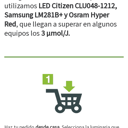
utilizamos
LED Citizen CLU048-1212,
Samsung LM281B+ y Osram Hyper
Red
, que llegan a superar en algunos
equipos los
3 µmol/J.
Haz tu pedido
desde casa
. Selecciona la luminaria que