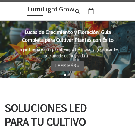
LumiLight Grow
Skip to content
Search
Menu
Lámparas para indoor: la clave para un
crecimiento óptimo de tus plantas
Al cultivar plantas en el interior, es importante
proporcionar el entorno adecuado ...
LEER MÁS »
SOLUCIONES LED
PARA TU CULTIVO