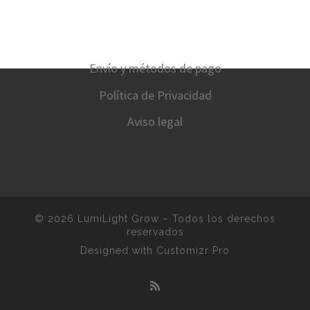
Envío y métodos de pago
Política de Privacidad
Aviso legal
© 2026
LumiLight Grow
–
Todos los derechos
reservados
Designed with
Customizr Pro