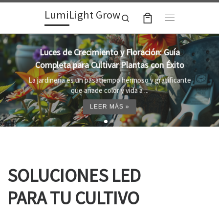
LumiLight Grow
Skip to content
Search
Menu
Lámparas para indoor: la clave para un
crecimiento óptimo de tus plantas
Al cultivar plantas en el interior, es importante
proporcionar el entorno adecuado ...
LEER MÁS »
SOLUCIONES LED
PARA TU CULTIVO