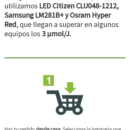
utilizamos
LED Citizen CLU048-1212,
Samsung LM281B+ y Osram Hyper
Red
, que llegan a superar en algunos
equipos los
3 µmol/J.
Haz tu pedido
desde casa
. Selecciona la luminaria que