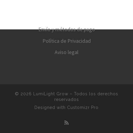
Envío y métodos de pago
Política de Privacidad
Aviso legal
© 2026
LumiLight Grow
–
Todos los derechos
reservados
Designed with
Customizr Pro