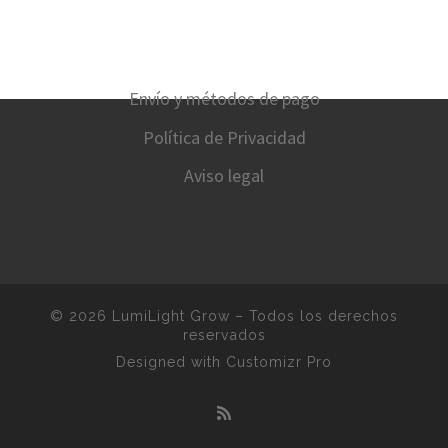
Envío y métodos de pago
Política de Privacidad
Aviso legal
© 2026
LumiLight Grow
–
Todos los derechos
reservados
Designed with
Customizr Pro