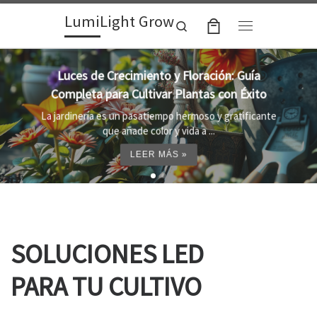
LumiLight Grow
Skip to content
Search
Menu
Lámparas para indoor: la clave para un
crecimiento óptimo de tus plantas
Al cultivar plantas en el interior, es importante
proporcionar el entorno adecuado ...
LEER MÁS »
SOLUCIONES LED
PARA TU CULTIVO