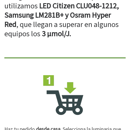
utilizamos
LED Citizen CLU048-1212,
Samsung LM281B+ y Osram Hyper
Red
, que llegan a superar en algunos
equipos los
3 µmol/J.
Haz tu pedido
desde casa
. Selecciona la luminaria que