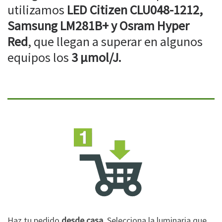
utilizamos
LED Citizen CLU048-1212,
Samsung LM281B+ y Osram Hyper
Red
, que llegan a superar en algunos
equipos los
3 µmol/J.
Haz tu pedido
desde casa
. Selecciona la luminaria que