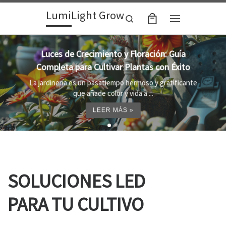
LumiLight Grow
Skip to content
Search
Menu
Lámparas para indoor: la clave para un
crecimiento óptimo de tus plantas
Al cultivar plantas en el interior, es importante
proporcionar el entorno adecuado ...
LEER MÁS »
SOLUCIONES LED
PARA TU CULTIVO