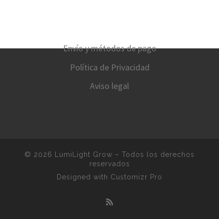
Envío y métodos de pago
Política de Privacidad
Aviso legal
© 2026
LumiLight Grow
–
Todos los derechos
reservados
Designed with
Customizr Pro