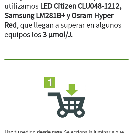
utilizamos
LED Citizen CLU048-1212,
Samsung LM281B+ y Osram Hyper
Red
, que llegan a superar en algunos
equipos los
3 µmol/J.
Haz tu pedido
desde casa
. Selecciona la luminaria que