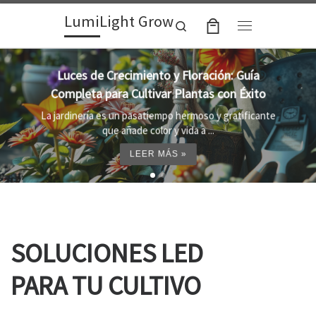
LumiLight Grow
Skip to content
Search
Menu
Lámparas para indoor: la clave para un
crecimiento óptimo de tus plantas
Al cultivar plantas en el interior, es importante
proporcionar el entorno adecuado ...
LEER MÁS »
SOLUCIONES LED
PARA TU CULTIVO