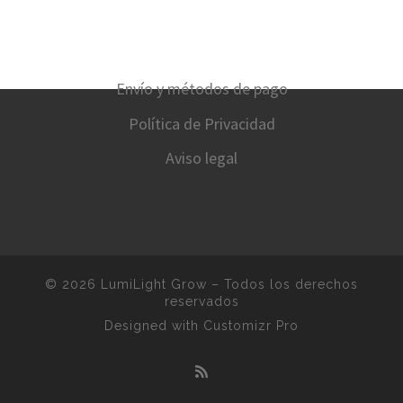
Envío y métodos de pago
Política de Privacidad
Aviso legal
© 2026
LumiLight Grow
–
Todos los derechos
reservados
Designed with
Customizr Pro