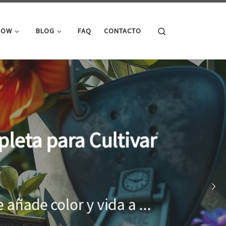
Search
ROW
BLOG
FAQ
CONTACTO
cimiento óptimo de
onar el entorno adecuado