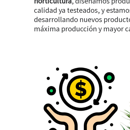
horticultura
, diseñamos produ
calidad ya testeados, y estam
desarrollando nuevos producto
máxima producción y mayor cal