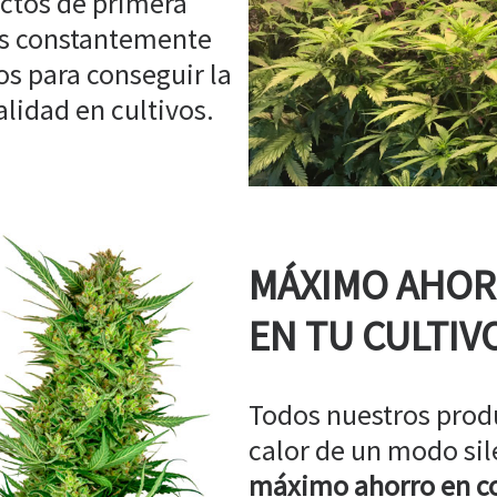
ctos de primera
os constantemente
s para conseguir la
idad en cultivos.
MÁXIMO AHO
EN TU CULTIV
Todos nuestros prod
calor de un modo sil
máximo ahorro en co