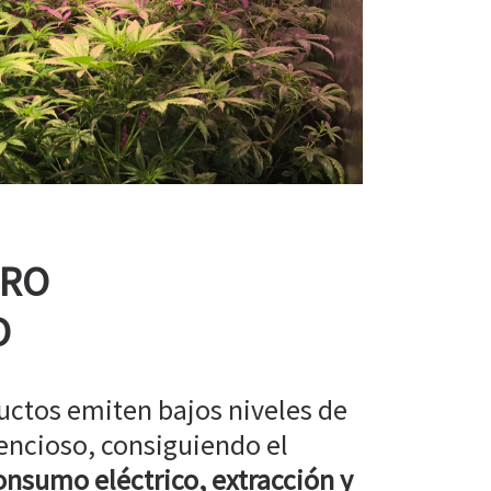
RRO
O
uctos emiten bajos niveles de
encioso, consiguiendo el
nsumo eléctrico, extracción y