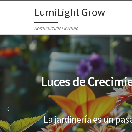
Skip to content
LumiLight Grow
HORTICULTURE LIGHTING
Lámparas para ind
Al cultivar plantas en 