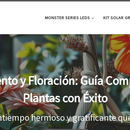
MONSTER SERIES LEDS
KIT SOLAR G
oor: la clave para un cre
tus plantas
el interior, es importante proporci
...