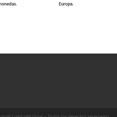
monedas.
Europa.
 2026
LumiLight Grow
–
Todos los derechos reservados