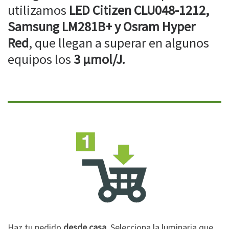
utilizamos
LED Citizen CLU048-1212,
Samsung LM281B+ y Osram Hyper
Red
, que llegan a superar en algunos
equipos los
3 µmol/J.
Haz tu pedido
desde casa
. Selecciona la luminaria que