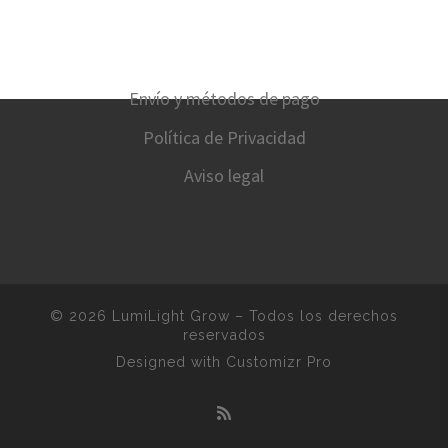
Envío y métodos de pago
Política de Privacidad
Aviso legal
© 2026
LumiLight Grow
–
Todos los derechos
reservados
Designed with
Customizr Pro