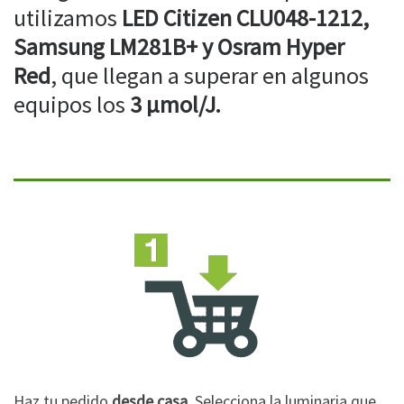
utilizamos
LED Citizen CLU048-1212,
Samsung LM281B+ y Osram Hyper
Red
, que llegan a superar en algunos
equipos los
3 µmol/J.
Haz tu pedido
desde casa
. Selecciona la luminaria que