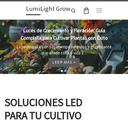
LumiLight Grow
Skip to content
Search
Menu
Lámparas para indoor: la clave para un
crecimiento óptimo de tus plantas
Al cultivar plantas en el interior, es importante
proporcionar el entorno adecuado ...
LEER MÁS »
SOLUCIONES LED
PARA TU CULTIVO