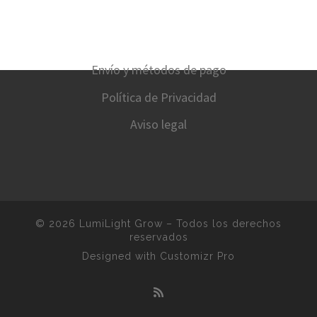
Envío y métodos de pago
Política de Privacidad
Aviso legal
© 2026
LumiLight Grow
–
Todos los derechos
reservados
Designed with
Customizr Pro