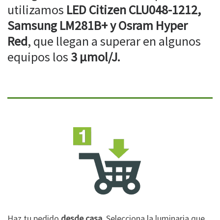
utilizamos
LED Citizen CLU048-1212,
Samsung LM281B+ y Osram Hyper
Red
, que llegan a superar en algunos
equipos los
3 µmol/J.
Haz tu pedido
desde casa
. Selecciona la luminaria que