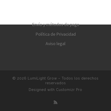
Envío y métodos de pago
Política de Privacidad
Aviso legal
© 2026
LumiLight Grow
–
Todos los derechos
reservados
Designed with
Customizr Pro