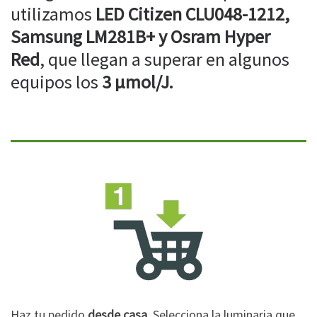
utilizamos
LED Citizen CLU048-1212,
Samsung LM281B+ y Osram Hyper
Red
, que llegan a superar en algunos
equipos los
3 µmol/J.
Haz tu pedido
desde casa
. Selecciona la luminaria que