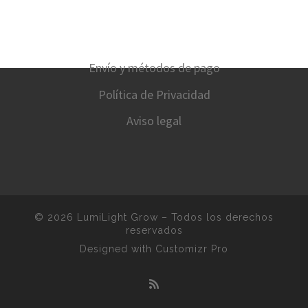
Envío y métodos de pago
Política de Privacidad
Aviso legal
© 2026
LumiLight Grow
–
Todos los derechos
reservados
Designed with
Customizr Pro