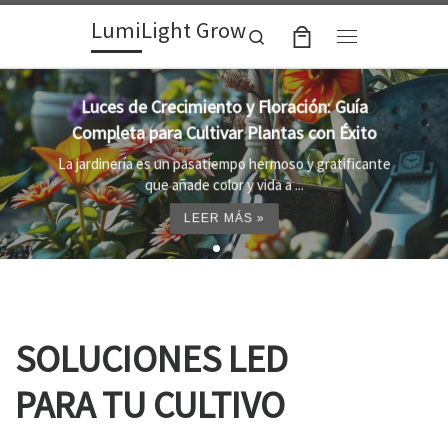
LumiLight Grow
Skip to content
Search
Menu
Lámparas para indoor: la clave para un
crecimiento óptimo de tus plantas
Al cultivar plantas en el interior, es importante
proporcionar el entorno adecuado ...
LEER MÁS »
SOLUCIONES LED
PARA TU CULTIVO