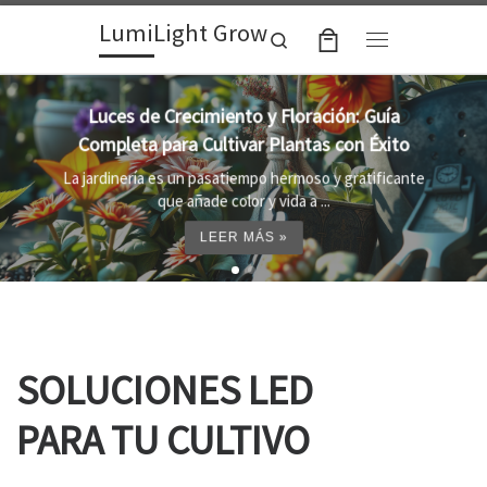
LumiLight Grow
Skip to content
Search
Menu
Lámparas para indoor: la clave para un
crecimiento óptimo de tus plantas
Al cultivar plantas en el interior, es importante
proporcionar el entorno adecuado ...
LEER MÁS »
SOLUCIONES LED
PARA TU CULTIVO