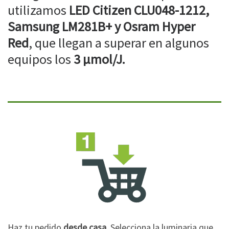
utilizamos
LED Citizen CLU048-1212,
Samsung LM281B+ y Osram Hyper
Red
, que llegan a superar en algunos
equipos los
3 µmol/J.
Haz tu pedido
desde casa
. Selecciona la luminaria que