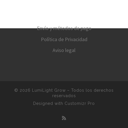
Envío y métodos de pago
Política de Privacidad
Aviso legal
© 2026
LumiLight Grow
–
Todos los derechos
reservados
Designed with
Customizr Pro