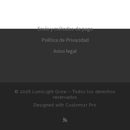
Envío y métodos de pago
Política de Privacidad
Aviso legal
© 2026
LumiLight Grow
–
Todos los derechos
reservados
Designed with
Customizr Pro