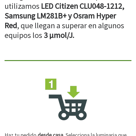
utilizamos
LED Citizen CLU048-1212,
Samsung LM281B+ y Osram Hyper
Red
, que llegan a superar en algunos
equipos los
3 µmol/J.
Haz tu pedido
desde casa
. Selecciona la luminaria que