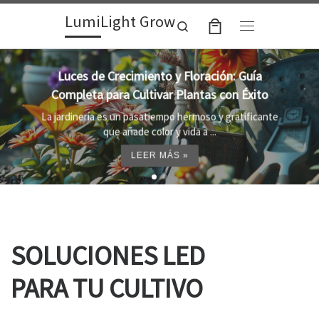
LumiLight Grow
Skip to content
Search
Menu
Lámparas para indoor: la clave para un
crecimiento óptimo de tus plantas
e
Al cultivar plantas en el interior, es importante
proporcionar el entorno adecuado ...
LEER MÁS »
SOLUCIONES LED
PARA TU CULTIVO