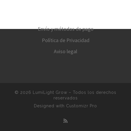
Envío y métodos de pago
Política de Privacidad
Aviso legal
© 2026
LumiLight Grow
–
Todos los derechos
reservados
Designed with
Customizr Pro