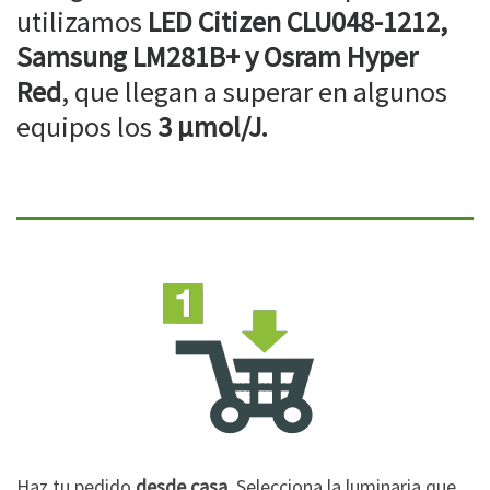
utilizamos
LED Citizen CLU048-1212,
Samsung LM281B+ y Osram Hyper
Red
, que llegan a superar en algunos
equipos los
3 µmol/J.
Haz tu pedido
desde casa
. Selecciona la luminaria que