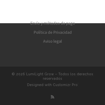
Envío y métodos de pago
Política de Privacidad
Aviso legal
© 2026
LumiLight Grow
–
Todos los derechos
reservados
Designed with
Customizr Pro