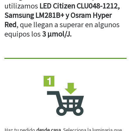
utilizamos
LED Citizen CLU048-1212,
Samsung LM281B+ y Osram Hyper
Red
, que llegan a superar en algunos
equipos los
3 µmol/J.
Haz tu pedido
desde casa
. Selecciona la luminaria que