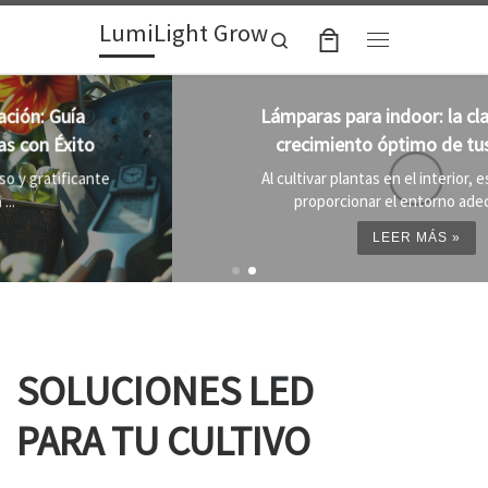
LumiLight Grow
Skip to content
Search
Menu
Lámparas para indoor: la clave para un
crecimiento óptimo de tus plantas
Al cultivar plantas en el interior, es importante
proporcionar el entorno adecuado ...
LEER MÁS »
SOLUCIONES LED
PARA TU CULTIVO