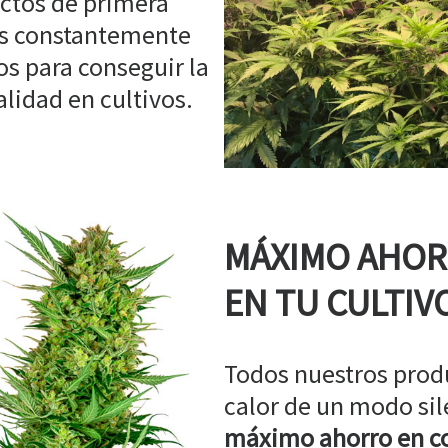
ctos de primera
os constantemente
s para conseguir la
idad en cultivos.
MÁXIMO AHO
EN TU CULTIV
Todos nuestros prod
calor de un modo sil
máximo ahorro en co