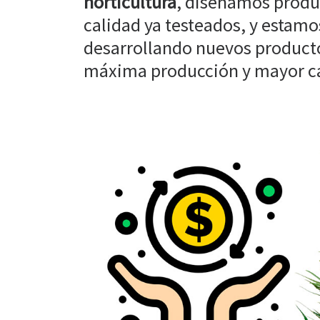
horticultura
, diseñamos produ
calidad ya testeados, y estam
desarrollando nuevos producto
máxima producción y mayor cal