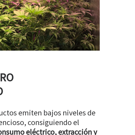
RRO
O
uctos emiten bajos niveles de
encioso, consiguiendo el
nsumo eléctrico, extracción y