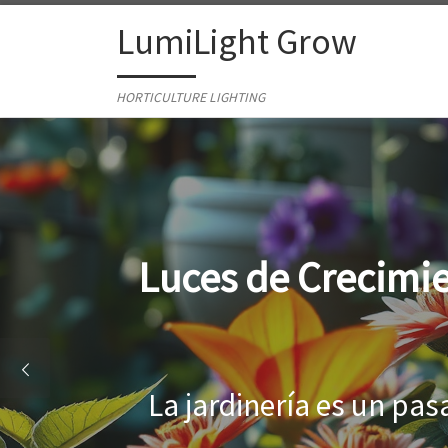
Skip to content
LumiLight Grow
HORTICULTURE LIGHTING
Lámparas para ind
Al cultivar plantas en 