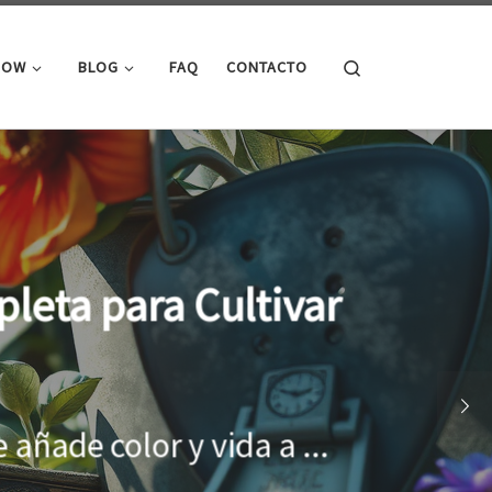
Search
ROW
BLOG
FAQ
CONTACTO
cimiento óptimo de
onar el entorno adecuado