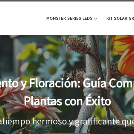
MONSTER SERIES LEDS
KIT SOLAR G
oor: la clave para un cre
tus plantas
el interior, es importante proporci
...