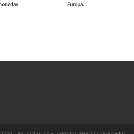
monedas.
Europa.
 2026
LumiLight Grow
–
Todos los derechos reservados