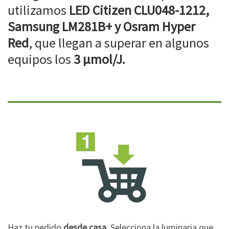
utilizamos
LED Citizen CLU048-1212,
Samsung LM281B+ y Osram Hyper
Red
, que llegan a superar en algunos
equipos los
3 µmol/J.
Haz tu pedido
desde casa
. Selecciona la luminaria que