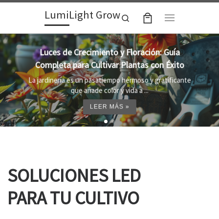
LumiLight Grow
Skip to content
Search
Menu
Lámparas para indoor: la clave para un
crecimiento óptimo de tus plantas
Al cultivar plantas en el interior, es importante
proporcionar el entorno adecuado ...
LEER MÁS »
SOLUCIONES LED
PARA TU CULTIVO