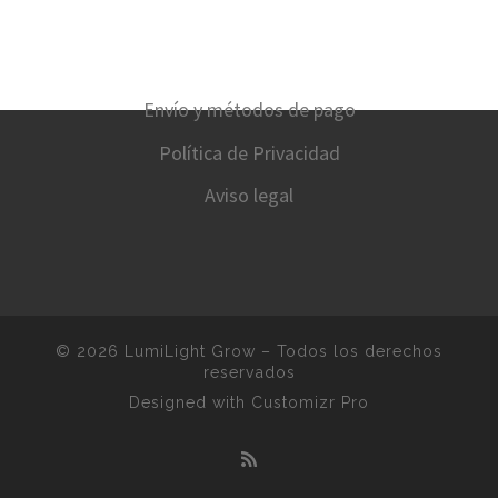
Envío y métodos de pago
Política de Privacidad
Aviso legal
© 2026
LumiLight Grow
–
Todos los derechos
reservados
Designed with
Customizr Pro