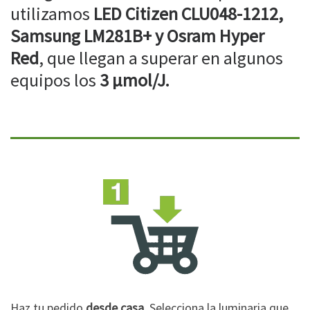
utilizamos
LED Citizen CLU048-1212,
Samsung LM281B+ y Osram Hyper
Red
, que llegan a superar en algunos
equipos los
3 µmol/J.
Haz tu pedido
desde casa
. Selecciona la luminaria que