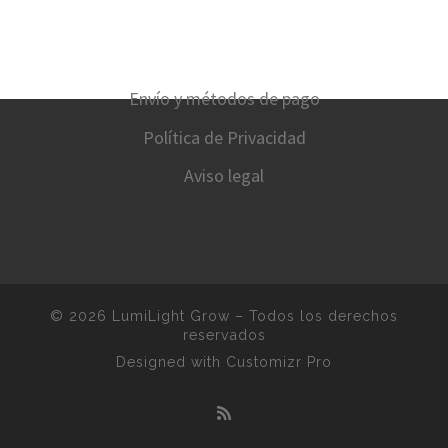
Envío y métodos de pago
Política de Privacidad
Aviso legal
© 2026
LumiLight Grow
–
Todos los derechos
reservados
Designed with
Customizr Pro