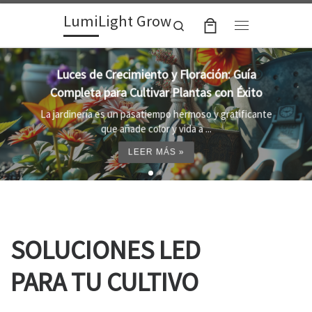
LumiLight Grow
Skip to content
Search
Menu
Lámparas para indoor: la clave para un
crecimiento óptimo de tus plantas
Al cultivar plantas en el interior, es importante
proporcionar el entorno adecuado ...
LEER MÁS »
SOLUCIONES LED
PARA TU CULTIVO