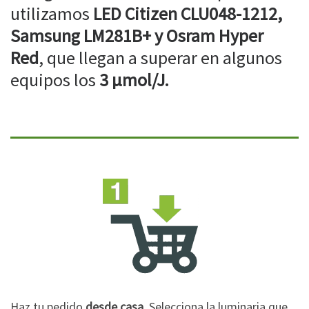
utilizamos
LED Citizen CLU048-1212,
Samsung LM281B+ y Osram Hyper
Red
, que llegan a superar en algunos
equipos los
3 µmol/J.
Haz tu pedido
desde casa
. Selecciona la luminaria que