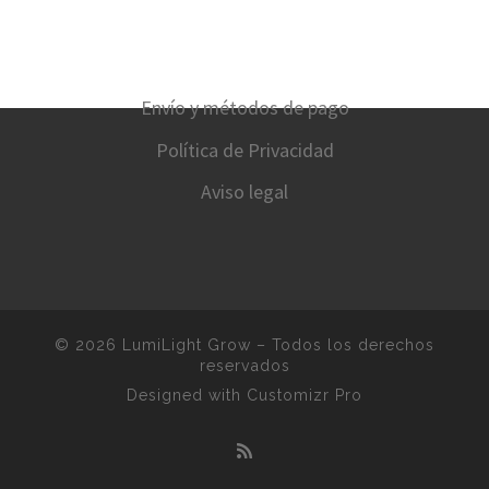
Envío y métodos de pago
Política de Privacidad
Aviso legal
© 2026
LumiLight Grow
–
Todos los derechos
reservados
Designed with
Customizr Pro