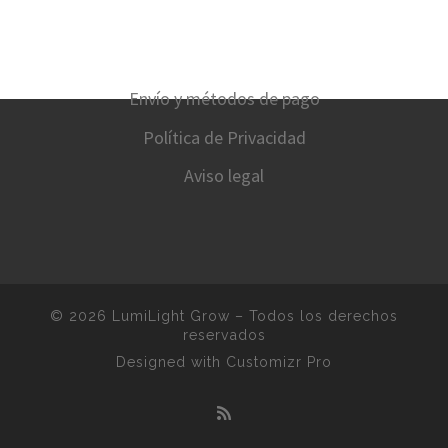
Envío y métodos de pago
Política de Privacidad
Aviso legal
© 2026
LumiLight Grow
–
Todos los derechos
reservados
Designed with
Customizr Pro