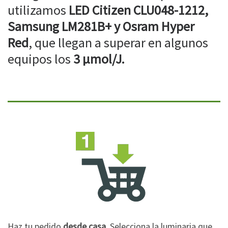
utilizamos
LED Citizen CLU048-1212,
Samsung LM281B+ y Osram Hyper
Red
, que llegan a superar en algunos
equipos los
3 µmol/J.
Haz tu pedido
desde casa
. Selecciona la luminaria que