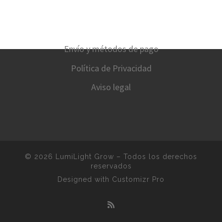
Envío y métodos de pago
Política de Privacidad
Aviso legal
© 2026
LumiLight Grow
–
Todos los derechos
reservados
Designed with
Customizr Pro