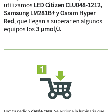
utilizamos
LED Citizen CLU048-1212,
Samsung LM281B+ y Osram Hyper
Red
, que llegan a superar en algunos
equipos los
3 µmol/J.
Haz tu pedido
desde casa
. Selecciona la luminaria que