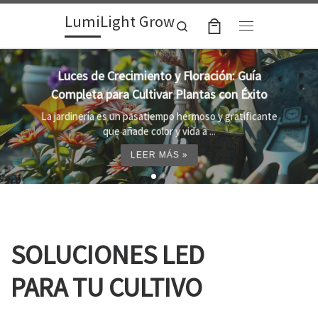
LumiLight Grow
Skip to content
Search
Menu
Lámparas para indoor: la clave para un
crecimiento óptimo de tus plantas
Al cultivar plantas en el interior, es importante
proporcionar el entorno adecuado ...
LEER MÁS »
SOLUCIONES LED
PARA TU CULTIVO