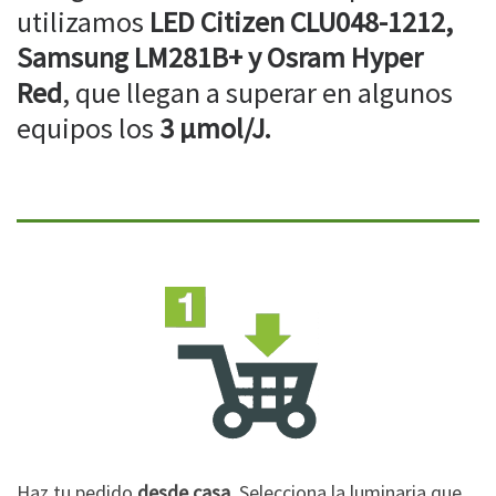
utilizamos
LED Citizen CLU048-1212,
Samsung LM281B+ y Osram Hyper
Red
, que llegan a superar en algunos
equipos los
3 µmol/J.
Haz tu pedido
desde casa
. Selecciona la luminaria que