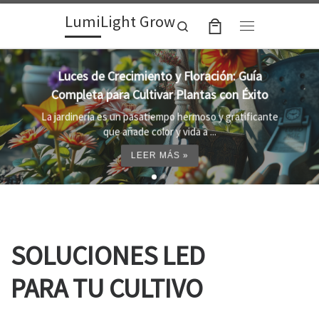
LumiLight Grow
Skip to content
Search
Menu
Lámparas para indoor: la clave para un
crecimiento óptimo de tus plantas
Al cultivar plantas en el interior, es importante
proporcionar el entorno adecuado ...
LEER MÁS »
SOLUCIONES LED
PARA TU CULTIVO