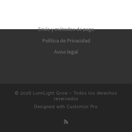
Envío y métodos de pago
Política de Privacidad
Aviso legal
© 2026
LumiLight Grow
–
Todos los derechos
reservados
Designed with
Customizr Pro