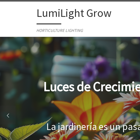
Skip to content
LumiLight Grow
HORTICULTURE LIGHTING
Lámparas para ind
Al cultivar plantas en 