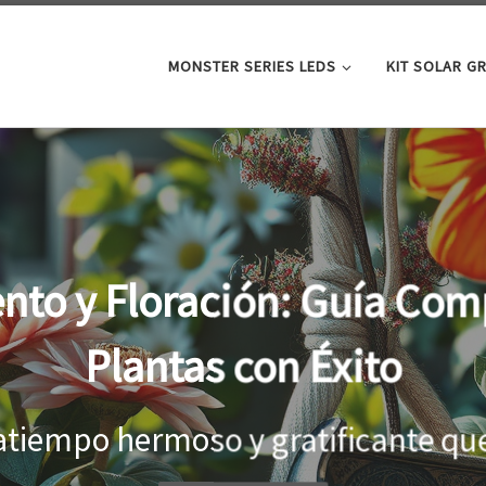
MONSTER SERIES LEDS
KIT SOLAR G
oor: la clave para un cre
tus plantas
el interior, es importante proporci
...