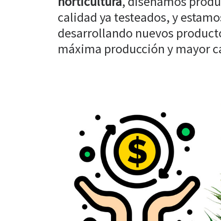
horticultura
, diseñamos produ
calidad ya testeados, y estam
desarrollando nuevos producto
máxima producción y mayor cal