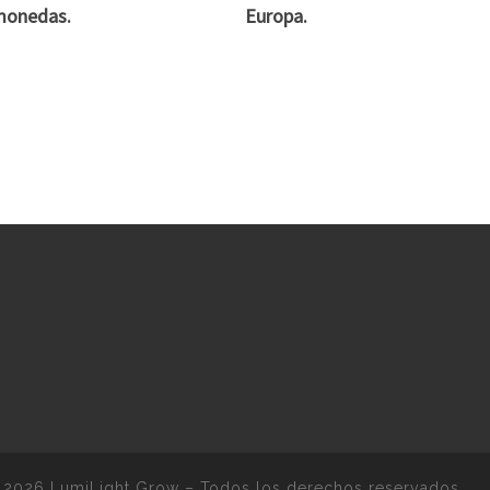
monedas.
Europa.
 2026
LumiLight Grow
–
Todos los derechos reservados