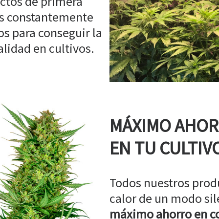
ctos de primera
os constantemente
s para conseguir la
idad en cultivos.
MÁXIMO AHO
EN TU CULTIV
Todos nuestros prod
calor de un modo sil
máximo ahorro en co