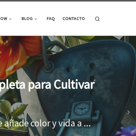
Search
ROW
BLOG
FAQ
CONTACTO
cimiento óptimo de
onar el entorno adecuado