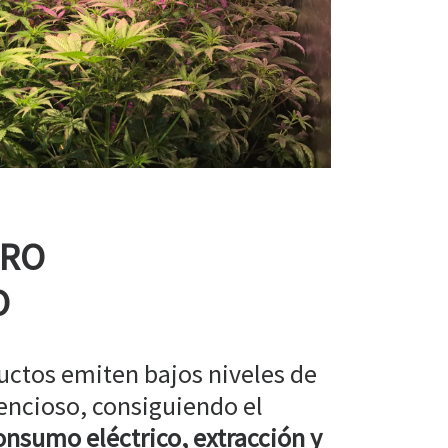
RRO
O
uctos emiten bajos niveles de
encioso, consiguiendo el
nsumo eléctrico, extracción y