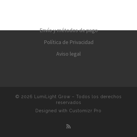
Envío y métodos de pago
Política de Privacidad
Aviso legal
© 2026
LumiLight Grow
–
Todos los derechos
reservados
Designed with
Customizr Pro