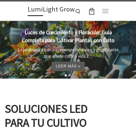
LumiLight Grow
Skip to content
Search
Menu
Lámparas para indoor: la clave para un
crecimiento óptimo de tus plantas
Al cultivar plantas en el interior, es importante
proporcionar el entorno adecuado ...
LEER MÁS »
SOLUCIONES LED
PARA TU CULTIVO