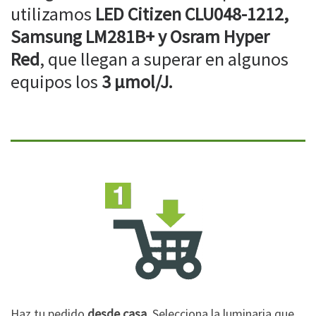
utilizamos
LED Citizen CLU048-1212,
Samsung LM281B+ y Osram Hyper
Red
, que llegan a superar en algunos
equipos los
3 µmol/J.
Haz tu pedido
desde casa
. Selecciona la luminaria que