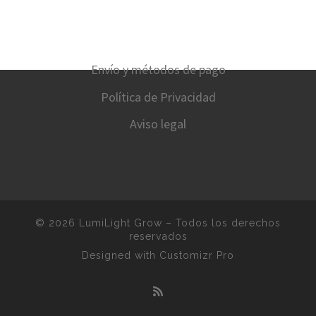
Envío y métodos de pago
Política de Privacidad
Aviso legal
© 2026
LumiLight Grow
–
Todos los derechos
reservados
Designed with
Customizr Pro