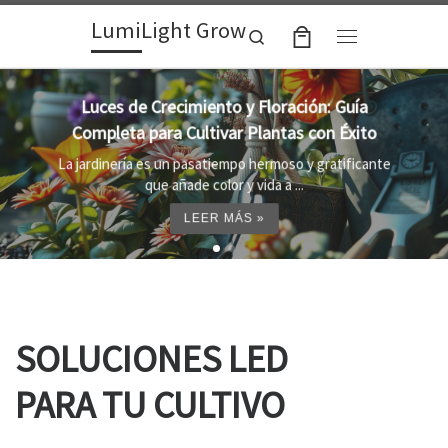
LumiLight Grow
Skip to content
Search
Menu
Lámparas para indoor: la clave para un
crecimiento óptimo de tus plantas
Al cultivar plantas en el interior, es importante
proporcionar el entorno adecuado ...
LEER MÁS »
SOLUCIONES LED
PARA TU CULTIVO