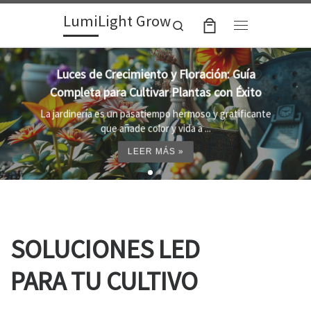
LumiLight Grow
Skip to content
Search
Menu
Lámparas para indoor: la clave para un
crecimiento óptimo de tus plantas
Al cultivar plantas en el interior, es importante
proporcionar el entorno adecuado ...
LEER MÁS »
SOLUCIONES LED
PARA TU CULTIVO