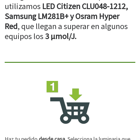
utilizamos
LED Citizen CLU048-1212,
Samsung LM281B+ y Osram Hyper
Red
, que llegan a superar en algunos
equipos los
3 µmol/J.
Haz tu pedido
desde casa
. Selecciona la luminaria que