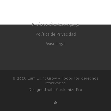
Envío y métodos de pago
Política de Privacidad
Aviso legal
© 2026
LumiLight Grow
–
Todos los derechos
reservados
Designed with
Customizr Pro