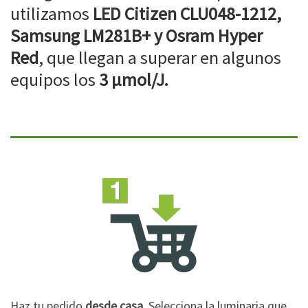
utilizamos
LED Citizen CLU048-1212,
Samsung LM281B+ y Osram Hyper
Red
, que llegan a superar en algunos
equipos los
3 µmol/J.
Haz tu pedido
desde casa
. Selecciona la luminaria que