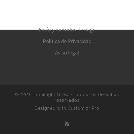
Envío y métodos de pago
Política de Privacidad
Aviso legal
© 2026
LumiLight Grow
–
Todos los derechos
reservados
Designed with
Customizr Pro