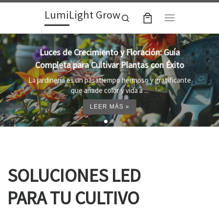
LumiLight Grow
Skip to content
Search
Menu
Lámparas para indoor: la clave para un
crecimiento óptimo de tus plantas
Al cultivar plantas en el interior, es importante
proporcionar el entorno adecuado ...
LEER MÁS »
SOLUCIONES LED
PARA TU CULTIVO