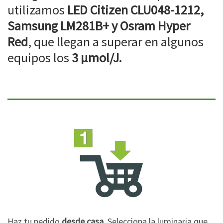
utilizamos
LED Citizen CLU048-1212,
Samsung LM281B+ y Osram Hyper
Red
, que llegan a superar en algunos
equipos los
3 µmol/J.
Haz tu pedido
desde casa
. Selecciona la luminaria que