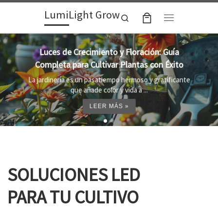
LumiLight Grow
Skip to content
Search
Menu
Lámparas para indoor: la clave para un
crecimiento óptimo de tus plantas
Al cultivar plantas en el interior, es importante
proporcionar el entorno adecuado ...
LEER MÁS »
SOLUCIONES LED
PARA TU CULTIVO