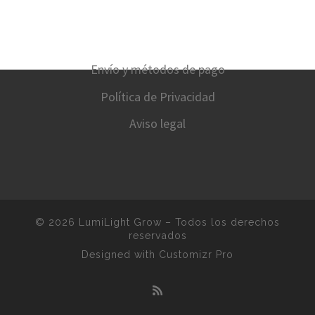
Envío y métodos de pago
Política de Privacidad
Aviso legal
© 2026
LumiLight Grow
–
Todos los derechos
reservados
Designed with
Customizr Pro