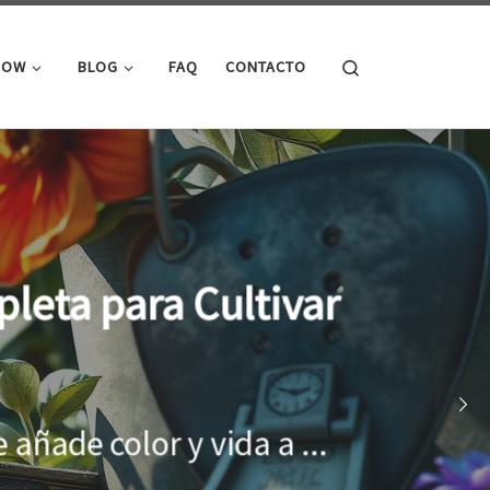
Search
ROW
BLOG
FAQ
CONTACTO
cimiento óptimo de
onar el entorno adecuado