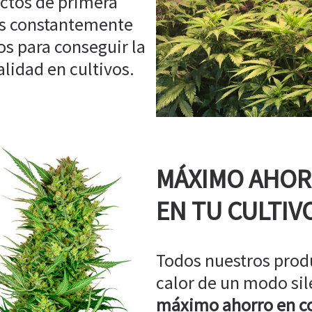
ctos de primera
os constantemente
s para conseguir la
idad en cultivos.
MÁXIMO AHO
EN TU CULTIV
Todos nuestros prod
calor de un modo sil
máximo ahorro en co