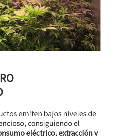
RRO
O
uctos emiten bajos niveles de
encioso, consiguiendo el
nsumo eléctrico, extracción y