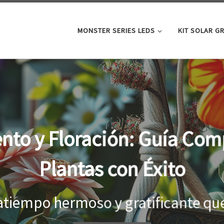
MONSTER SERIES LEDS
KIT SOLAR G
oor: la clave para un cre
tus plantas
el interior, es importante proporci
...