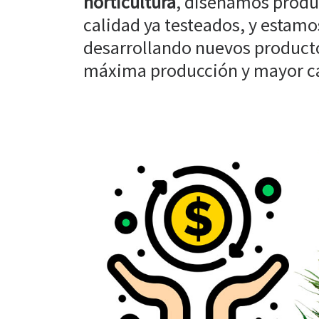
horticultura
, diseñamos produ
calidad ya testeados, y estam
desarrollando nuevos producto
máxima producción y mayor cal