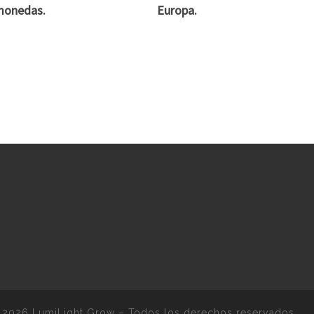
monedas.
Europa.
 2026
LumiLight Grow
–
Todos los derechos reservados