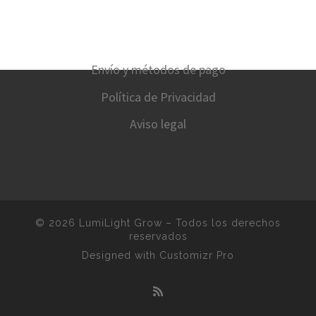
Envío y métodos de pago
Política de Privacidad
Aviso legal
© 2026
LumiLight Grow
–
Todos los derechos
reservados
Designed with
Customizr Pro