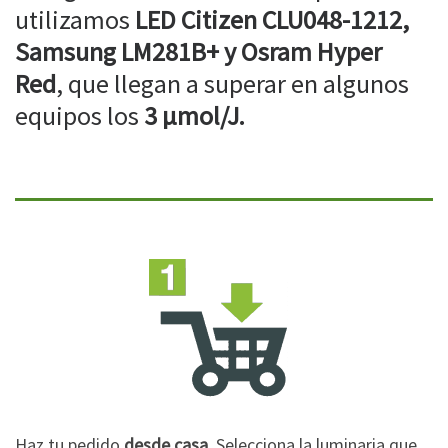
utilizamos
LED Citizen CLU048-1212,
Samsung LM281B+ y Osram Hyper
Red
, que llegan a superar en algunos
equipos los
3 µmol/J.
Haz tu pedido
desde casa
. Selecciona la luminaria que