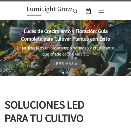
LumiLight Grow
Skip to content
Search
Menu
Lámparas para indoor: la clave para un
crecimiento óptimo de tus plantas
Al cultivar plantas en el interior, es importante
proporcionar el entorno adecuado ...
LEER MÁS »
SOLUCIONES LED
PARA TU CULTIVO