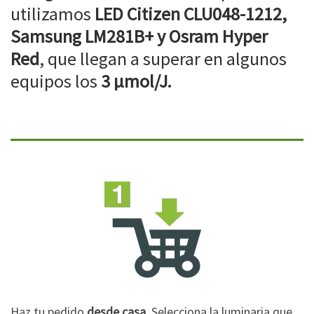
utilizamos
LED Citizen CLU048-1212,
Samsung LM281B+ y Osram Hyper
Red
, que llegan a superar en algunos
equipos los
3 µmol/J.
Haz tu pedido
desde casa
. Selecciona la luminaria que