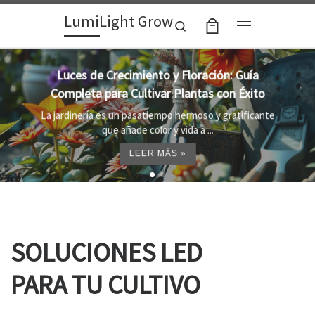
LumiLight Grow
Skip to content
Search
Menu
Lámparas para indoor: la clave para un
crecimiento óptimo de tus plantas
e
Al cultivar plantas en el interior, es importante
proporcionar el entorno adecuado ...
LEER MÁS »
SOLUCIONES LED
PARA TU CULTIVO