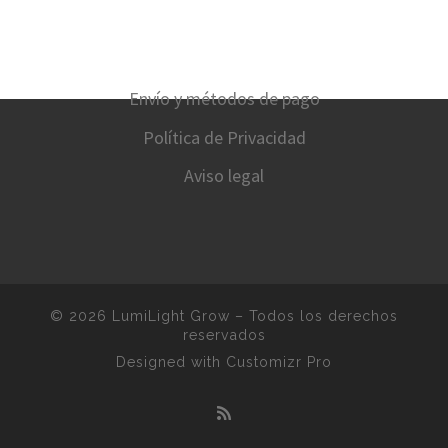
Envío y métodos de pago
Política de Privacidad
Aviso legal
© 2026
LumiLight Grow
–
Todos los derechos
reservados
Designed with
Customizr Pro