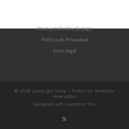
Envío y métodos de pago
Política de Privacidad
Aviso legal
© 2026
LumiLight Grow
–
Todos los derechos
reservados
Designed with
Customizr Pro