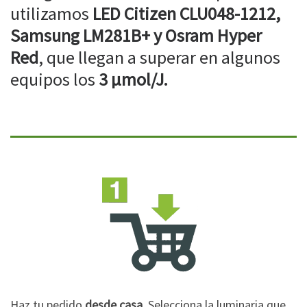
utilizamos
LED Citizen CLU048-1212,
Samsung LM281B+ y Osram Hyper
Red
, que llegan a superar en algunos
equipos los
3 µmol/J.
Haz tu pedido
desde casa
. Selecciona la luminaria que