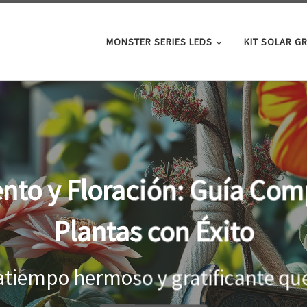
MONSTER SERIES LEDS
KIT SOLAR G
oor: la clave para un cre
tus plantas
el interior, es importante proporci
...