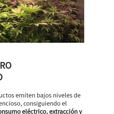
RRO
O
uctos emiten bajos niveles de
encioso, consiguiendo el
nsumo eléctrico, extracción y