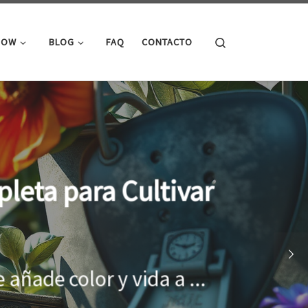
Search
ROW
BLOG
FAQ
CONTACTO
cimiento óptimo de
onar el entorno adecuado