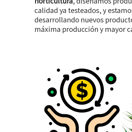
horticultura
, diseñamos produ
calidad ya testeados, y estam
desarrollando nuevos producto
máxima producción y mayor cal