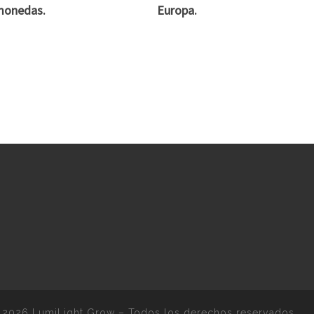
monedas.
Europa.
 2026
LumiLight Grow
–
Todos los derechos reservados