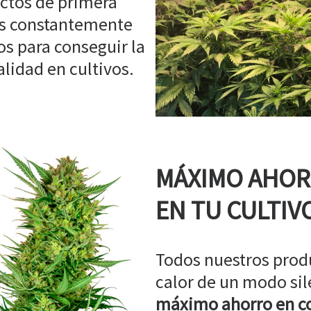
ctos de primera
os constantemente
s para conseguir la
idad en cultivos.
MÁXIMO AHO
EN TU CULTIV
Todos nuestros prod
calor de un modo sil
máximo ahorro en co