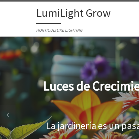
Skip to content
LumiLight Grow
HORTICULTURE LIGHTING
Lámparas para ind
Al cultivar plantas en 