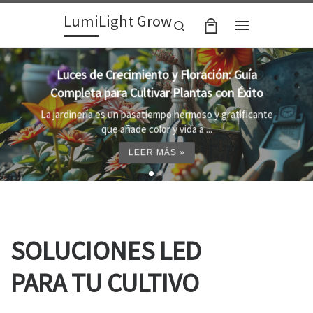
LumiLight Grow
Skip to content
Search
Menu
Lámparas para indoor: la clave para un
crecimiento óptimo de tus plantas
e
Al cultivar plantas en el interior, es importante
proporcionar el entorno adecuado ...
LEER MÁS »
SOLUCIONES LED
PARA TU CULTIVO