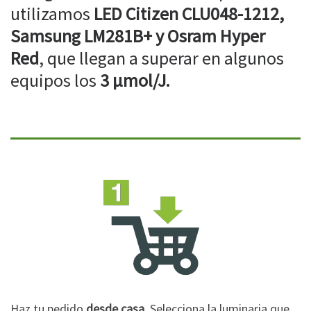
utilizamos
LED Citizen CLU048-1212,
Samsung LM281B+ y Osram Hyper
Red
, que llegan a superar en algunos
equipos los
3 µmol/J.
Haz tu pedido
desde casa
. Selecciona la luminaria que