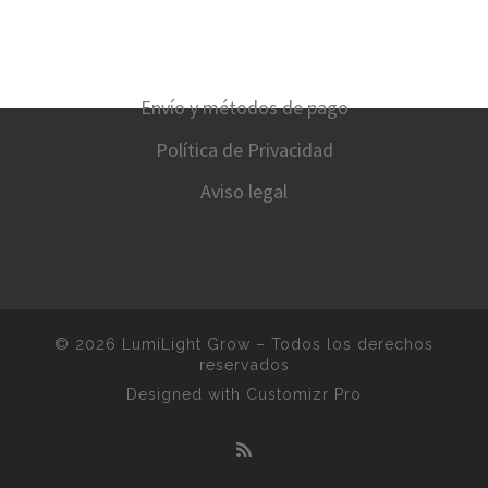
Envío y métodos de pago
Política de Privacidad
Aviso legal
© 2026
LumiLight Grow
–
Todos los derechos
reservados
Designed with
Customizr Pro