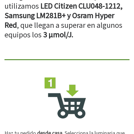
utilizamos
LED Citizen CLU048-1212,
Samsung LM281B+ y Osram Hyper
Red
, que llegan a superar en algunos
equipos los
3 µmol/J.
Haz tu pedido
desde casa
. Selecciona la luminaria que