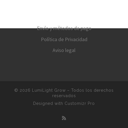
Envío y métodos de pago
Política de Privacidad
Aviso legal
© 2026
LumiLight Grow
–
Todos los derechos
reservados
Designed with
Customizr Pro