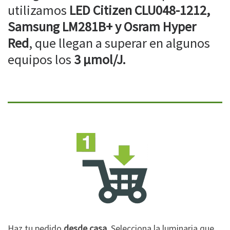
utilizamos
LED Citizen CLU048-1212,
Samsung LM281B+ y Osram Hyper
Red
, que llegan a superar en algunos
equipos los
3 µmol/J.
Haz tu pedido
desde casa
. Selecciona la luminaria que