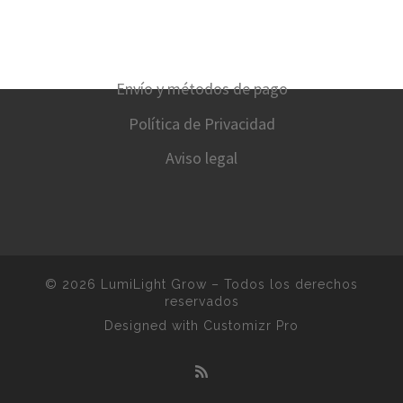
Envío y métodos de pago
Política de Privacidad
Aviso legal
© 2026
LumiLight Grow
–
Todos los derechos
reservados
Designed with
Customizr Pro