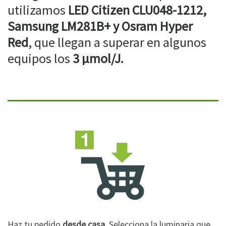
utilizamos
LED Citizen CLU048-1212,
Samsung LM281B+ y Osram Hyper
Red
, que llegan a superar en algunos
equipos los
3 µmol/J.
Haz tu pedido
desde casa
. Selecciona la luminaria que