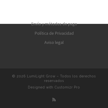
Envío y métodos de pago
Política de Privacidad
Aviso legal
© 2026
LumiLight Grow
–
Todos los derechos
reservados
Designed with
Customizr Pro