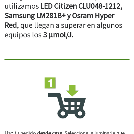
utilizamos
LED Citizen CLU048-1212,
Samsung LM281B+ y Osram Hyper
Red
, que llegan a superar en algunos
equipos los
3 µmol/J.
Haz tu pedido
desde casa
. Selecciona la luminaria que