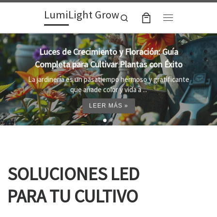
LumiLight Grow
Skip to content
Search
Menu
Lámparas para indoor: la clave para un
crecimiento óptimo de tus plantas
Al cultivar plantas en el interior, es importante
proporcionar el entorno adecuado ...
LEER MÁS »
SOLUCIONES LED
PARA TU CULTIVO