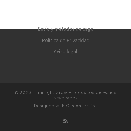
Envío y métodos de pago
Política de Privacidad
Aviso legal
© 2026
LumiLight Grow
–
Todos los derechos
reservados
Designed with
Customizr Pro