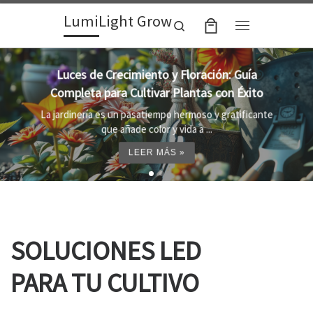
LumiLight Grow
Skip to content
Search
Menu
Lámparas para indoor: la clave para un
crecimiento óptimo de tus plantas
Al cultivar plantas en el interior, es importante
proporcionar el entorno adecuado ...
LEER MÁS »
SOLUCIONES LED
PARA TU CULTIVO