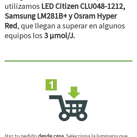
utilizamos
LED Citizen CLU048-1212,
Samsung LM281B+ y Osram Hyper
Red
, que llegan a superar en algunos
equipos los
3 µmol/J.
Haz tu pedido
desde casa
. Selecciona la luminaria que