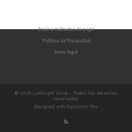
Envío y métodos de pago
Política de Privacidad
Aviso legal
© 2026
LumiLight Grow
–
Todos los derechos
reservados
Designed with
Customizr Pro