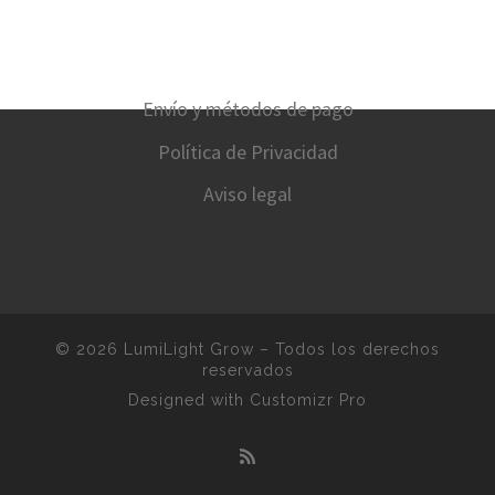
Envío y métodos de pago
Política de Privacidad
Aviso legal
© 2026
LumiLight Grow
–
Todos los derechos
reservados
Designed with
Customizr Pro