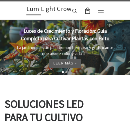
LumiLight Grow
Skip to content
Search
Menu
Lámparas para indoor: la clave para un
crecimiento óptimo de tus plantas
Al cultivar plantas en el interior, es importante
proporcionar el entorno adecuado ...
LEER MÁS »
SOLUCIONES LED
PARA TU CULTIVO