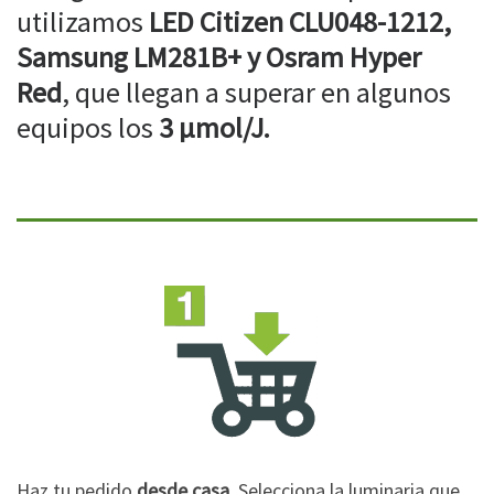
utilizamos
LED Citizen CLU048-1212,
Samsung LM281B+ y Osram Hyper
Red
, que llegan a superar en algunos
equipos los
3 µmol/J.
Haz tu pedido
desde casa
. Selecciona la luminaria que