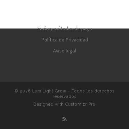
Envío y métodos de pago
Política de Privacidad
Aviso legal
© 2026
LumiLight Grow
–
Todos los derechos
reservados
Designed with
Customizr Pro