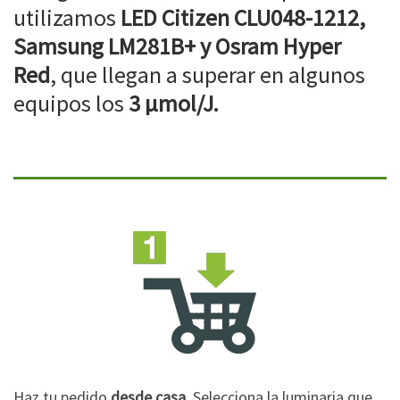
utilizamos
LED Citizen CLU048-1212,
Samsung LM281B+ y Osram Hyper
Red
, que llegan a superar en algunos
equipos los
3 µmol/J.
Haz tu pedido
desde casa
. Selecciona la luminaria que