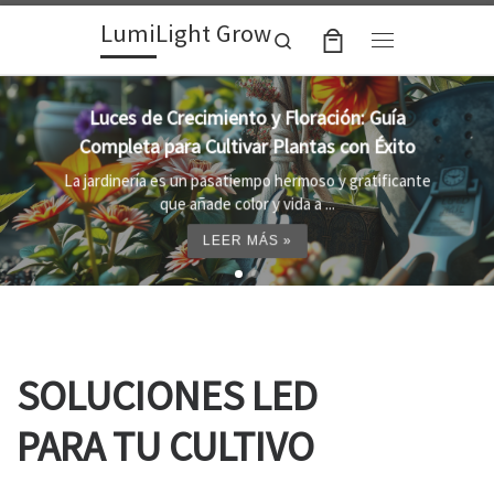
LumiLight Grow
Skip to content
Search
Menu
Lámparas para indoor: la clave para un
crecimiento óptimo de tus plantas
Al cultivar plantas en el interior, es importante
proporcionar el entorno adecuado ...
LEER MÁS »
SOLUCIONES LED
PARA TU CULTIVO