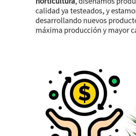
horticultura
, diseñamos produ
calidad ya testeados, y estam
desarrollando nuevos producto
máxima producción y mayor cal