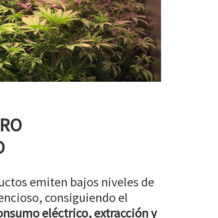
RRO
O
uctos emiten bajos niveles de
encioso, consiguiendo el
nsumo eléctrico, extracción y