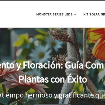
MONSTER SERIES LEDS
KIT SOLAR G
oor: la clave para un cre
tus plantas
el interior, es importante proporci
...