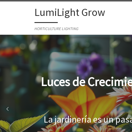
Skip to content
LumiLight Grow
HORTICULTURE LIGHTING
Lámparas para ind
Al cultivar plantas en 