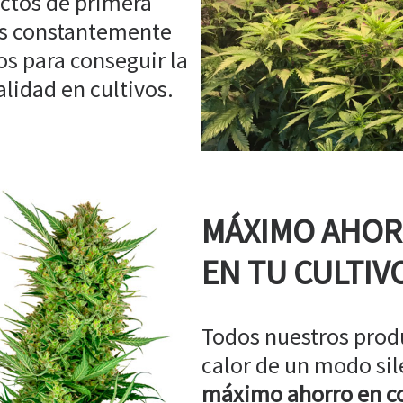
ctos de primera
os constantemente
s para conseguir la
idad en cultivos.
MÁXIMO AHO
EN TU CULTIV
Todos nuestros prod
calor de un modo sil
máximo ahorro en co