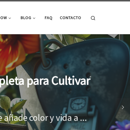
Search
ROW
BLOG
FAQ
CONTACTO
cimiento óptimo de
onar el entorno adecuado