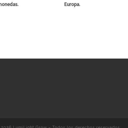
monedas.
Europa.
 2026
LumiLight Grow
–
Todos los derechos reservados