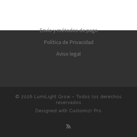
Envío y métodos de pago
Política de Privacidad
Aviso legal
© 2026
LumiLight Grow
–
Todos los derechos
reservados
Designed with
Customizr Pro