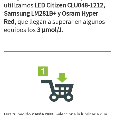
utilizamos
LED Citizen CLU048-1212,
Samsung LM281B+ y Osram Hyper
Red
, que llegan a superar en algunos
equipos los
3 µmol/J.
Haz tu pedido
desde casa
. Selecciona la luminaria que