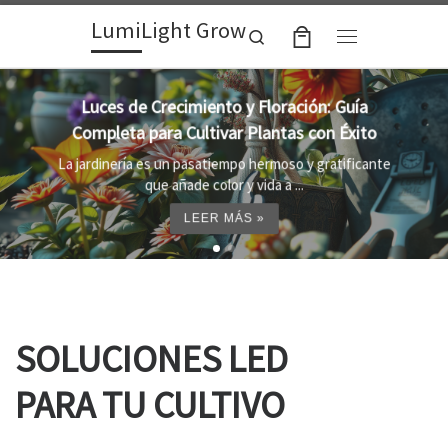
LumiLight Grow
Skip to content
Search
Menu
Lámparas para indoor: la clave para un
crecimiento óptimo de tus plantas
e
Al cultivar plantas en el interior, es importante
proporcionar el entorno adecuado ...
LEER MÁS »
SOLUCIONES LED
PARA TU CULTIVO