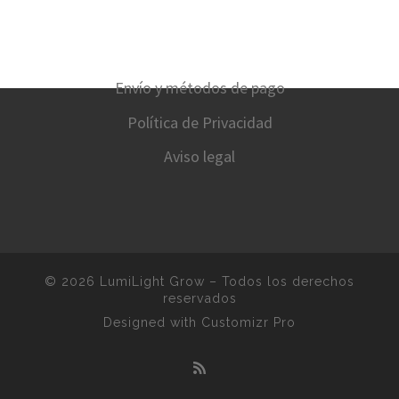
Envío y métodos de pago
Política de Privacidad
Aviso legal
© 2026
LumiLight Grow
–
Todos los derechos
reservados
Designed with
Customizr Pro