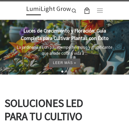
LumiLight Grow
Skip to content
Search
Menu
Lámparas para indoor: la clave para un
crecimiento óptimo de tus plantas
Al cultivar plantas en el interior, es importante
proporcionar el entorno adecuado ...
LEER MÁS »
SOLUCIONES LED
PARA TU CULTIVO