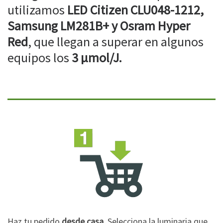
utilizamos
LED Citizen CLU048-1212,
Samsung LM281B+ y Osram Hyper
Red
, que llegan a superar en algunos
equipos los
3 µmol/J.
Haz tu pedido
desde casa
. Selecciona la luminaria que