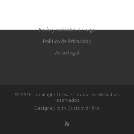
Envío y métodos de pago
Política de Privacidad
Aviso legal
© 2026
LumiLight Grow
–
Todos los derechos
reservados
Designed with
Customizr Pro