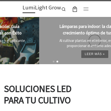
LumiLight Grow
Skip to content
Search
Menu
Lámparas para indoor: la clave para un
crecimiento óptimo de tus plantas
Al cultivar plantas en el interior, es importante
proporcionar el entorno adecuado ...
LEER MÁS »
SOLUCIONES LED
PARA TU CULTIVO