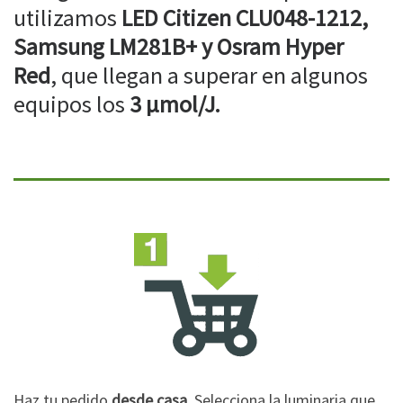
utilizamos
LED Citizen CLU048-1212,
Samsung LM281B+ y Osram Hyper
Red
, que llegan a superar en algunos
equipos los
3 µmol/J.
Haz tu pedido
desde casa
. Selecciona la luminaria que