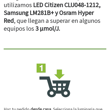
utilizamos
LED Citizen CLU048-1212,
Samsung LM281B+ y Osram Hyper
Red
, que llegan a superar en algunos
equipos los
3 µmol/J.
Haz tu pedido
desde casa
. Selecciona la luminaria que