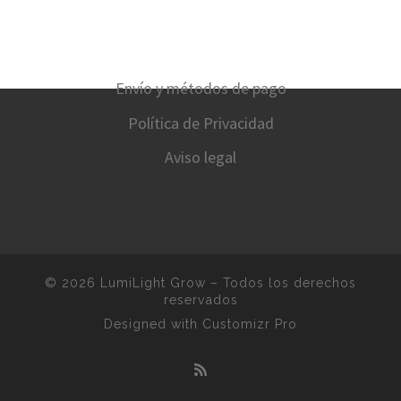
Envío y métodos de pago
Política de Privacidad
Aviso legal
© 2026
LumiLight Grow
–
Todos los derechos
reservados
Designed with
Customizr Pro