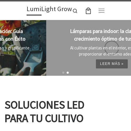
LumiLight Grow
Skip to content
Search
Menu
Lámparas para indoor: la clave para un
crecimiento óptimo de tus plantas
Al cultivar plantas en el interior, es importante
proporcionar el entorno adecuado ...
LEER MÁS »
SOLUCIONES LED
PARA TU CULTIVO