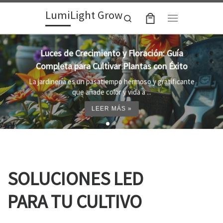
LumiLight Grow
Skip to content
Search
Menu
Lámparas para indoor: la clave para un
crecimiento óptimo de tus plantas
Al cultivar plantas en el interior, es importante
proporcionar el entorno adecuado ...
LEER MÁS »
SOLUCIONES LED
PARA TU CULTIVO