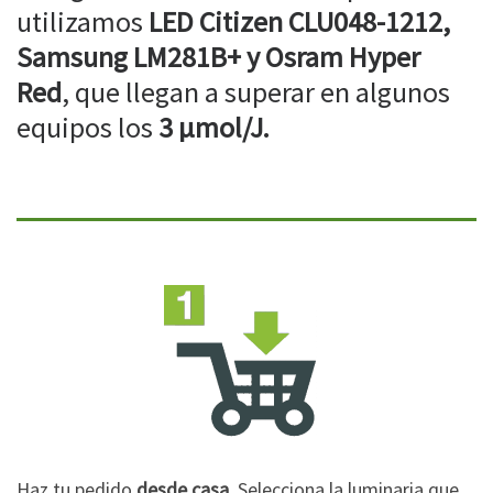
utilizamos
LED Citizen CLU048-1212,
Samsung LM281B+ y Osram Hyper
Red
, que llegan a superar en algunos
equipos los
3 µmol/J.
Haz tu pedido
desde casa
. Selecciona la luminaria que