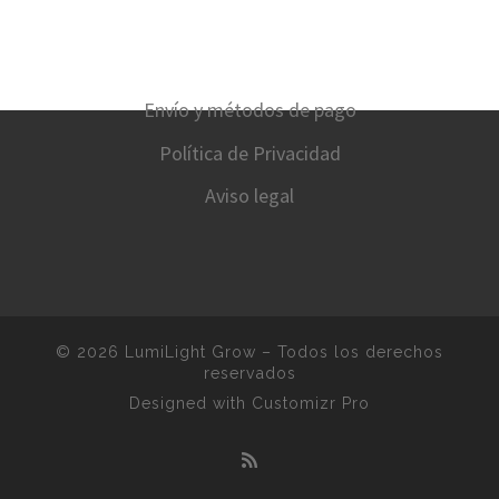
Envío y métodos de pago
Política de Privacidad
Aviso legal
© 2026
LumiLight Grow
–
Todos los derechos
reservados
Designed with
Customizr Pro